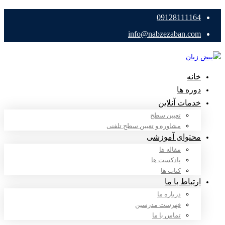
09128111164
info@nabzezaban.com
خانه
دوره ها
خدمات آنلاین
تعیین سطح
مشاوره و تعیین سطح تلفنی
محتوای آموزشی
مقاله ها
پادکست ها
کتاب ها
ارتباط با ما
درباره ما
فهرست مدرسین
تماس با ما