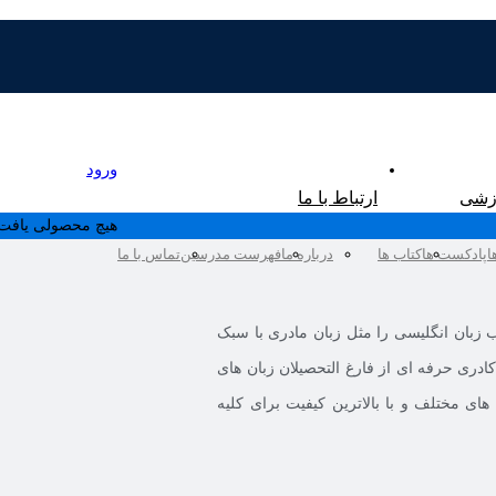
ورود
زشی
ارتباط با ما
ثبت نام
هیچ محصولی یافت 
ا
پادکست ها
کتاب ها
درباره ما
فهرست مدرسین
تماس با ما
زبان انگلیسی را مثل زبان مادری با سبک
دری حرفه ای از فارغ التحصیلان زبان های
ای مختلف و با بالاترین کیفیت برای کلیه