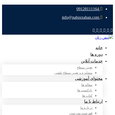
09128111164
info@nabzezaban.com
خانه
دوره ها
خدمات آنلاین
تعیین سطح
مشاوره و تعیین سطح تلفنی
محتوای آموزشی
مقاله ها
پادکست ها
کتاب ها
ارتباط با ما
درباره ما
فهرست مدرسین